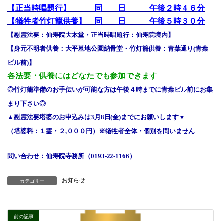
【正当時唱題行】 同 日 午後２時４６分
:
【犠牲者竹灯籠供養】 同 日 午後５時３０分
【慰霊法要：仙寿院大本堂・正当時唱題行：仙寿院境内】
【身元不明者供養：大平墓地公園納骨堂・竹灯籠供養：青葉通り(青葉
ビル前)】
各法要・供養にはどなたでも参加できます
◎竹灯籠準備のお手伝いが可能な方は午後４時までに青葉ビル前にお集
まり下さい◎
▲慰霊法要塔婆のお申込みは
3月8日(金)まで
にお願いします▼
（塔婆料：１霊・２,０００円）※犠牲者全体・個別を問いません
問い合わせ：仙寿院寺務所（0193-22-1166）
お知らせ
カテゴリー
前の記事