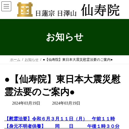
コ
ナ
ン
ビ
テ
ゲ
ン
ー
ツ
シ
へ
ョ
お知らせ
ス
ン
キ
に
ッ
移
プ
動
ホーム
お知らせ
●【仙寿院】東日本大震災慰霊法要のご案内●
●【仙寿院】東日本大震災慰
霊法要のご案内●
最
2024年03月19日
2024年03月19日
終
更
【慰霊法要】令和６月３月１１日（月） 午前１１時
新
日
【身元不明者供養】 同 日 午後１時３０分
時