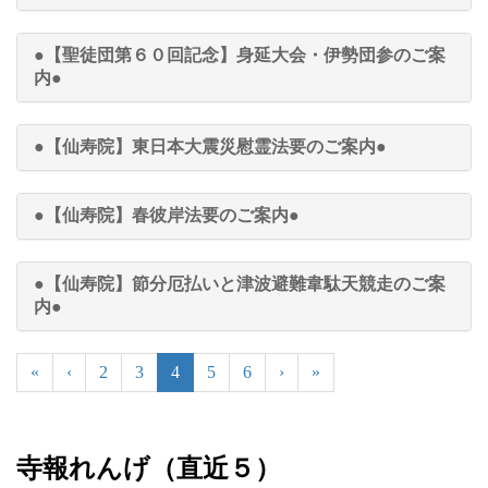
●【聖徒団第６０回記念】身延大会・伊勢団参のご案
内●
●【仙寿院】東日本大震災慰霊法要のご案内●
●【仙寿院】春彼岸法要のご案内●
●【仙寿院】節分厄払いと津波避難韋駄天競走のご案
内●
«
‹
2
3
4
5
6
›
»
寺報れんげ（直近５）